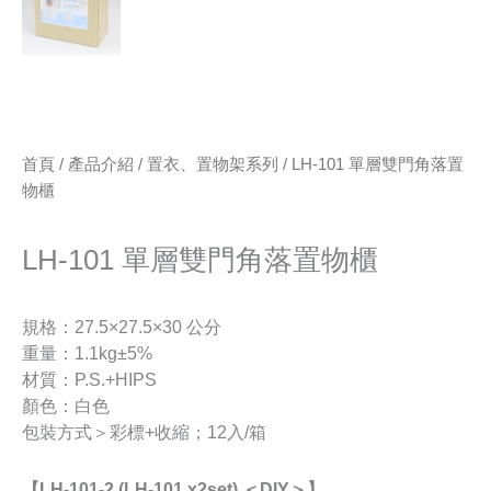
首頁
/
產品介紹
/
置衣、置物架系列
/ LH-101 單層雙門角落置
物櫃
LH-101 單層雙門角落置物櫃
規格：27.5×27.5×30 公分
重量：1.1kg±5%
材質：P.S.+HIPS
顏色：白色
包裝方式＞彩標+收縮；12入/箱
【
LH-101-2 (LH-101 x2set)
＜
DIY
＞】