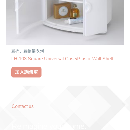
置衣、置物架系列
LH-103 Square Universal Case/Plastic Wall Shelf
加入詢價車
Contact us
Reimagine your home.