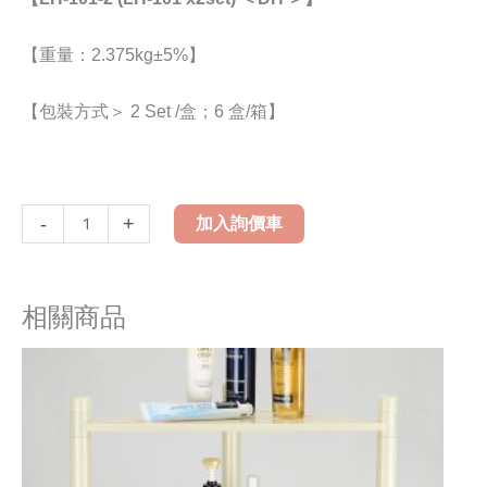
【重量：2.375kg±5%】
【包裝方式＞ 2 Set /盒；6 盒/箱】
LH-
-
+
加入詢價車
101
單
層
相關商品
雙
門
角
落
置
物
櫃