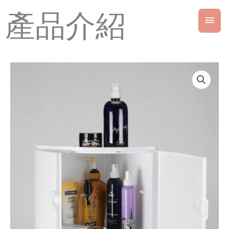
跳
產品介紹
主
至
主
要
要
內
選
容
單