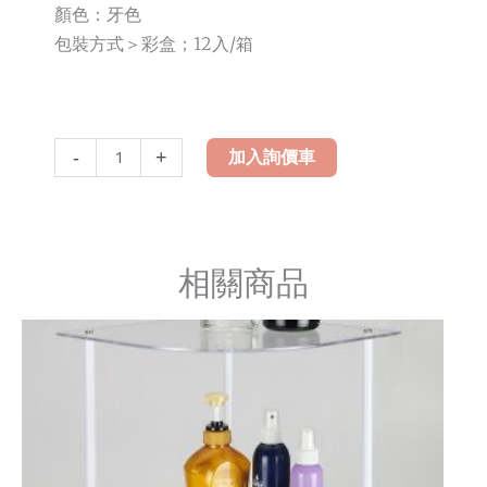
顏色：牙色
包裝方式＞彩盒；12入/箱
LH-
-
+
加入詢價車
127
三
角
組
相關商品
合
置
物
架
數
量