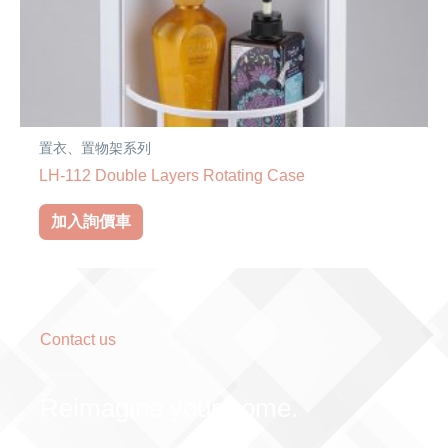
置衣、置物架系列
LH-112 Double Layers Rotating Case
加入詢價車
Contact us
Reimagine your home.