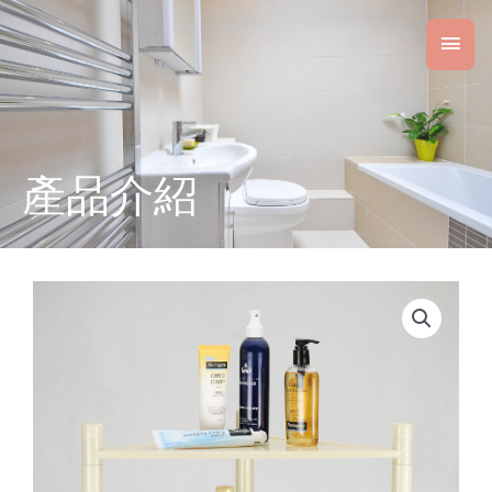
跳
主
至
主
要
要
內
選
容
單
產品介紹