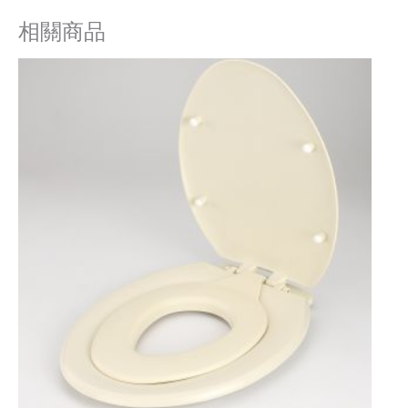
調
相關商品
式
馬
桶
蓋
數
量