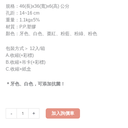
規格：46(長)x36(寬)x6(高) 公分
孔距：14~16 cm
重量：1.1kg±5%
材質：P.P.塑膠
顏色：牙色、白色、棗紅、粉藍、粉綠、粉色
包裝方式＞ 12入/箱
A.收縮(+彩標)
B.收縮+吊卡(+彩標)
C.收縮+紙盒
＊牙色、白色，可添加抗菌！
LH-
-
+
加入詢價車
166
可