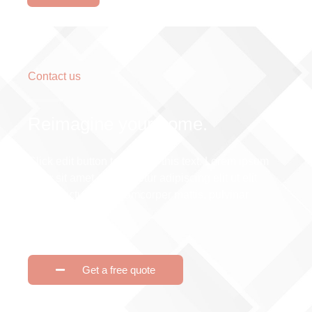
Contact us
Reimagine your home.
Click edit button to change this text. Lorem ipsum
dolor sit amet, consectetur adipiscing elit ut elit
tellus, luctus nec ullamcorper mattis, pulvinar
dapibus leo.
Get a free quote