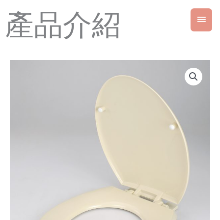
跳
產品介紹
主
至
主
要
要
內
選
容
單