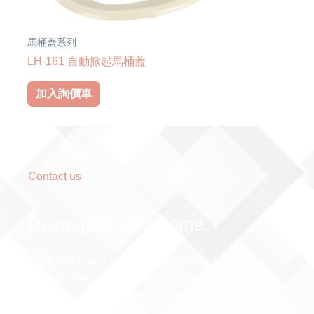
馬桶蓋系列
LH-161 自動掀起馬桶蓋
加入詢價車
Contact us
Reimagine your home.
Click edit button to change this text. Lorem ipsum
dolor sit amet, consectetur adipiscing elit ut elit
tellus, luctus nec ullamcorper mattis, pulvinar
dapibus leo.