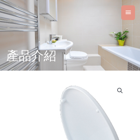
跳
主
至
主
要
要
內
選
容
單
產品介紹