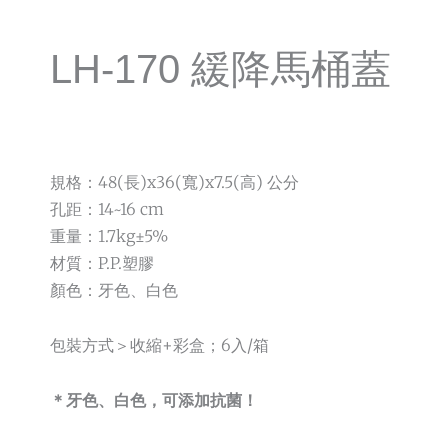
LH-170 緩降馬桶蓋
規格：48(長)x36(寬)x7.5(高) 公分
孔距：14~16 cm
重量：1.7kg±5%
材質：P.P.塑膠
顏色：牙色、白色
包裝方式＞收縮+彩盒；6入/箱
＊牙色、白色，可添加抗菌！