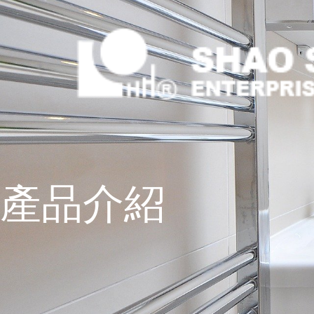
跳
至
主
要
內
容
產品介紹