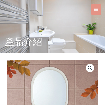
跳
主
至
主
要
要
內
選
容
單
產品介紹