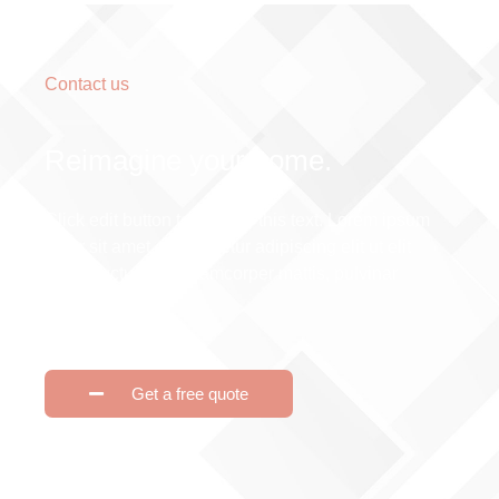
Contact us
Reimagine your home.
Click edit button to change this text. Lorem ipsum
dolor sit amet, consectetur adipiscing elit ut elit
tellus, luctus nec ullamcorper mattis, pulvinar
dapibus leo.
Get a free quote