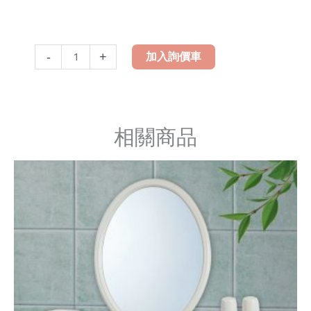
LH-
-
+
加入詢價車
002
七
件
式
相關商品
衛
浴
配
件
數
量