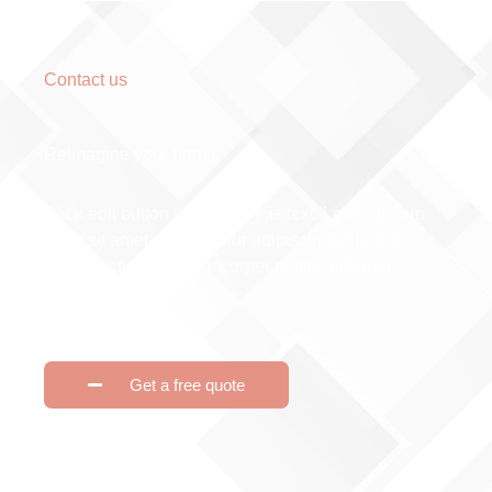
Contact us
Reimagine your home.
Click edit button to change this text. Lorem ipsum
dolor sit amet, consectetur adipiscing elit ut elit
tellus, luctus nec ullamcorper mattis, pulvinar
dapibus leo.
Get a free quote