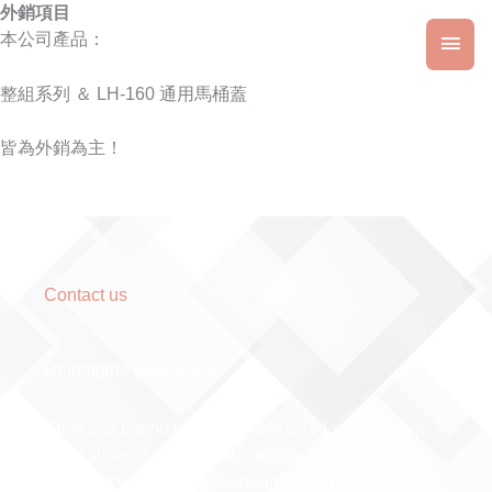
跳
外銷項目
主
至
本公司產品：
主
要
要
整組系列 ＆ LH-160 通用馬桶蓋
內
選
容
皆為外銷為主！
單
Contact us
Reimagine your home.
Click edit button to change this text. Lorem ipsum
dolor sit amet, consectetur adipiscing elit ut elit
tellus, luctus nec ullamcorper mattis, pulvinar